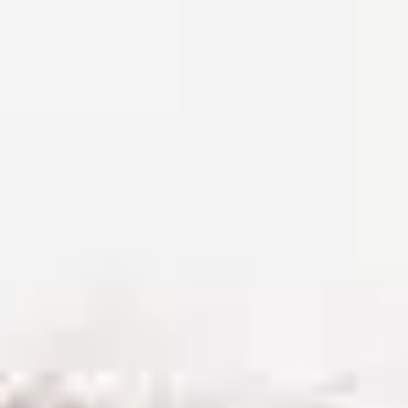
Nutztier
Heimtier & Pferd
Handel Biertreber
Partnerschaft Brauereien
Lohnproduktion
News
Kontakt