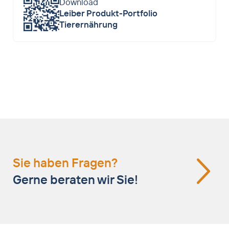
Leiber Bierhefe
, Leiber YeaFi
, CeFi
,
Download
®
®
Biolex
MB40, Leiber NuTaste
Leiber Produkt-Portfolio
Tierernährung
Sie haben Fragen?
Gerne beraten wir Sie!