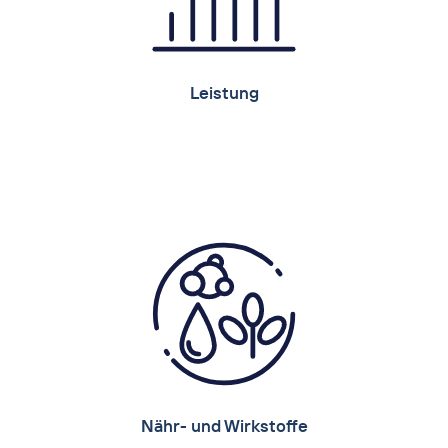
Produktempfehlung:
®
Leiber YeaFi
Leistung
Leistung
Leiber Bierhefeprodukte unterstützen die
Vitalität, Fitness und Langlebigkeit der Tiere
und machen somit die Erfüllung von
relevanten Leistungsparametern wie
Wachstum, Futterverwertung,
Milchproduktion oder Körpermasseaufbau
effektiver erreichbar.
Produktempfehlungen:
®
®
®
pro
Leiber YeaFi
, Leiber Bierhefe
, CeFi
Nähr- und Wirkstoffe