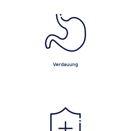
®
Leiber YeaFi
Viking Pro: inaktivierte
Bierhefe gebunden an DDGS (Dried Destillers
Grains with Solubles)
Verdauung
Verdauung
Durch die diätetischen und prebiotischen
Wirkmechanismen und ihrem Gehalt an
wertvollen und hochbioverfügbaren Wirk-
und Inhaltsstoffen unterstützen Leiber
Bierhefeprodukte nachhaltig die
Verdauungsvorgänge im Tier.