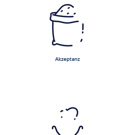
Stoffwechsel der Haut auf natürliche Weise.
Insbesondere der hohe natürliche Gehalt an
Biotin, Folsäure und Kupfer gepaart mit den
positiven Einflüssen auf die Verdauung
bewirken einen nachhaltig positiven Effekt
auf Huf, Klaue, Fell und Hautgesundheit.
Produktempfehlungen:
®
®
Leiber YeaFi
, Leiber Bierhefe
Akzeptanz
Akzeptanz
Die inaktivierten und autolysierten Hefen und
Hefeextrakte in Leiber Bierhefeprodukten
sind natürliche Geschmacksverstärker. So
erfüllen sie nicht nur nutritive und spezielle
Funktionen innerhalb der Rezepturen, sie
verbessern auch nachhaltig die Akzeptanz
und Futteraufnahme.