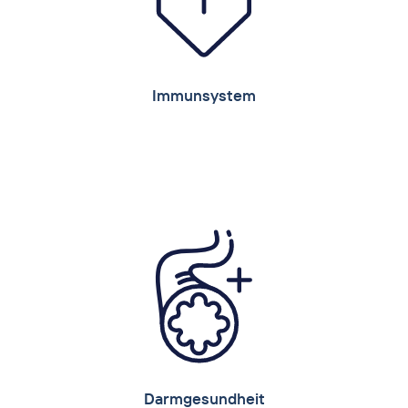
Produktempfehlungen:
®
®
®
pro
Leiber Bierhefe
, Leiber YeaFi
, CeFi
Immunsystem
Immunsystem
Um das Immunsystem der Tiere zu fördern
und damit ihre natürliche Abwehr zu
unterstützen, bieten unsere
hochaufgereinigten β-Glukane eine
ausgezeichnete Lösung!
Umweltbedingungen können nicht immer
optimal sein, sodass zum Beispiel Pathogene
oder Toxine Angriffspunkte finden – mit
entsprechenden Auswirkungen auf die
Gesundheit der Tiere. Unwohlsein,
Leistungsdepressionen oder schwere
Darmgesundheit