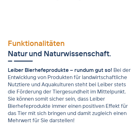
Schematische Darstellung
einer Bierhefezelle
®
Leiber YeaFi
BTR: inaktivierte Bierhefe
gebunden an Biertreber und unmelassierte
Schematischer Aufbau der
Rübenschnitzel
®
Biolex
MB40 agglomeriert
Bierhefe-Zellwand
Funktionalitäten
Schematischer Aufbau der
Natur und Naturwissenschaft.
Bierhefe-Zellwand
Leiber Bierhefeprodukte – rundum gut so!
Bei der
Entwicklung von Produkten für landwirtschaftliche
Nutztiere und Aquakulturen steht bei Leiber stets
®
Leiber YeaFi
BW: inaktivierte Bierhefe
die Förderung der Tiergesundheit im Mittelpunkt.
gebunden an Weizenkleie
Sie können somit sicher sein, dass Leiber
Bierhefeprodukte immer einen positiven Effekt für
das Tier mit sich bringen und damit zugleich einen
Mehrwert für Sie darstellen!