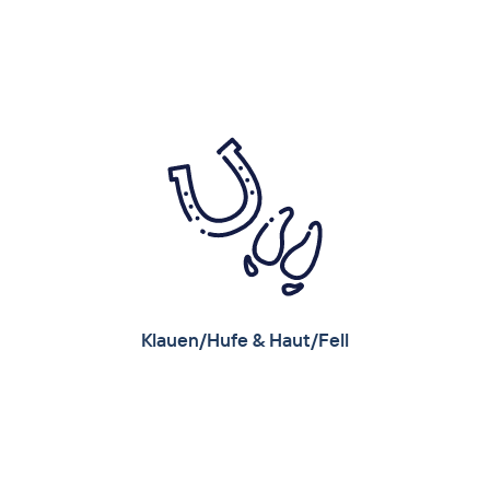
Nähr- und Wirkstoffe
Leiber Bierhefeprodukte sind mehr als nur
Proteinträger! Sie zeichnen sich durch ihren
hohen Gehalt an bioaktiven Wirkstoffen wie
β-Glukanen und Mannan-Oligosacchariden
aus den Zellwänden und Nährstoffen wie
freien Aminosäuren, Vitamin-B-Komplexen,
Mineralstoffen und Spurenelementen aus.
Produktempfehlungen:
®
®
pro
®
Leiber Bierhefe
, CeFi
, Leiber YeaFi
Klauen/Hufe & Haut/Fell
Klauen/Hufe & Haut/Fell
Die inaktivierten Hefen in Leiber
Bierhefeprodukten versorgen den