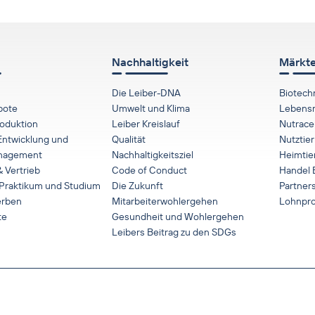
Nachhaltigkeit
Märkte
Die Leiber-DNA
Biotech
bote
Umwelt und Klima
Lebensm
roduktion
Leiber Kreislauf
Nutraceu
Entwicklung und
Qualität
Nutztier
anagement
Nachhaltigkeitsziel
Heimtie
 Vertrieb
Code of Conduct
Handel 
 Praktikum und Studium
Die Zukunft
Partner
erben
Mitarbeiterwohlergehen
Lohnpro
te
Gesundheit und Wohlergehen
Leibers Beitrag zu den SDGs