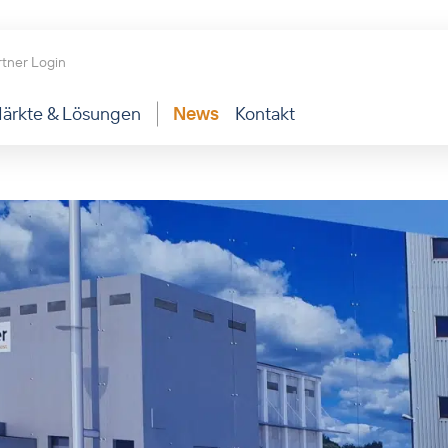
rtner Login
ärkte & Lösungen
News
Kontakt
 Perspektiven für passgenaue Lösungen
en finden bei Leiber erfahrene und hochmotivierte
rtner in den Bereichen. Denn nachhaltige
ungen entstehen nur durch das Zusammenspiel vieler
Hände.
ualitätsmanagement
um