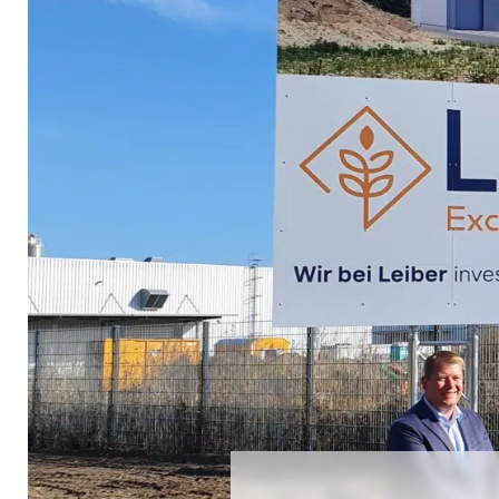
Partnerschaft Brauereien
Richtig bewerben
Lohnproduktion
Unsere Werte
Initiativbewerbung