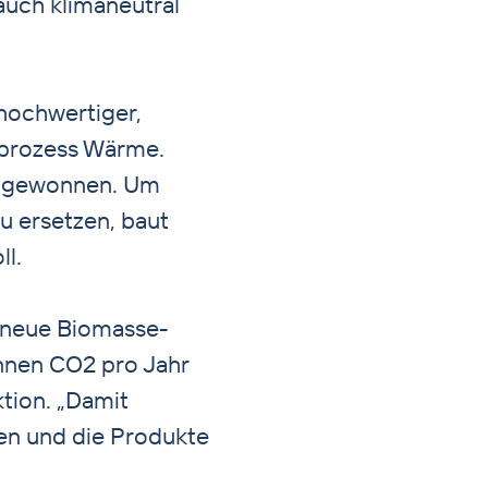
 auch klimaneutral
 hochwertiger,
sprozess Wärme.
as gewonnen. Um
u ersetzen, baut
ll.
s neue Biomasse-
onnen CO2 pro Jahr
tion. „Damit
zen und die Produkte