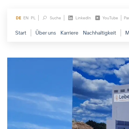
DE
EN
PL
Suche
LinkedIn
YouTube
Pa
Start
Über uns
Karriere
Nachhaltigkeit
M
Ergänzende
Biotechnologie
Management
Allgemein
Lebensmittel
Wer wir sind
Stellenangebote
Unsere Kund
Ansprechpa
Nutraceuticals
Historie
Technik & Produktion
Produktlös
Köpfe und 
Nutztier
Business Units
Forschung & Entwicklung und Q
Heimtier & Pferd
Wo wir sind
Verwaltung & Vertrieb
Handel Biertreber
Zertifikate
Ausbildung, Praktikum und Studi