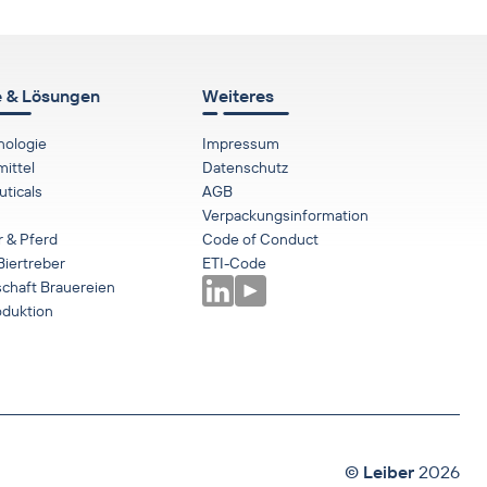
 & Lösungen
Weiteres
nologie
Impressum
ittel
Datenschutz
ticals
AGB
Verpackungsinformation
r & Pferd
Code of Conduct
Biertreber
ETI-Code
schaft Brauereien
duktion
©
Leiber
2026