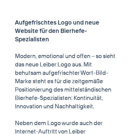
Nutztier
Heimtier & Pferd
Aufgefrischtes Logo und neue
Website für den Bierhefe-
Handel Biertreber
Spezialisten
Partnerschaft Brauereien
Modern, emotional und offen ­– so sieht
Lohnproduktion
das neue Leiber Logo aus. Mit
News
behutsam aufgefrischter Wort-Bild-
Marke steht es für die zeitgemäße
Kontakt
Positionierung des mittelständischen
Bierhefe-Spezialisten: Kontinuität,
Innovation und Nachhaltigkeit.
Neben dem Logo wurde auch der
Internet-Auftritt von Leiber