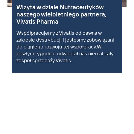
Wizyta w dziale Nutraceutyków
naszego wieloletniego partnera,
Vivatis Pharma
Współpracujemy z Vivatis od dawna w
zakresie dystrybucji i jesteśmy zobowiązani
do ciągłego rozwoju tej współpracy.W
zeszłym tygodniu odwiedził nas niemal cały
zespół sprzedaży Vivatis.
w górę