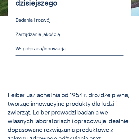
dzisiejszego
Zwierzęta domowe i koie
Badania i rozwój
Aktualności
Kontakt
Zarządzanie jakością
Współpraca/innowacja
Leiber uszlachetnia od 1954 r. drożdże piwne,
tworząc innowacyjne produkty dla ludzi i
zwierząt. Leiber prowadzi badania we
własnych laboratoriach i opracowuje idealnie
dopasowane rozwiązania produktowe z
zakresu zdrowego odżywiania oraz