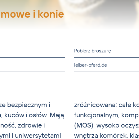
omowe i konie
Pobierz broszurę
leiber-pferd.de
ze bezpiecznym i
czeniu z włóknem
 kuców i osłów. Mają
komórkowej drożdży
ność, zdrowie i
b ekstraktami z
ymi i uniwersytetami
i, pasze mineralne,