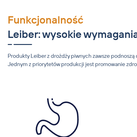
Funkcjonalność
®
Leiber YeaFi
BT: Ten tradycyjny produkt Leiber 
Leiber: wysokie wymagania
Na zamówienie dostępne są produkty specjalne z
Produkty Leiber z drożdży piwnych zawsze podnoszą d
Jednym z priorytetów produkcji jest promowanie zdro
Wychwyt beta-glukanów ze światła jelita przez 
Aktywacja makrofagów wzmaga fagocytozę i uwal
lizozymu wzmożone zwalczanie patogenów