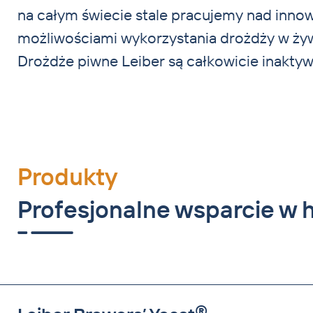
na całym świecie stale pracujemy nad inno
lizawki, wyroby specjalne i smakołyki – Leiber zaws
możliwościami wykorzystania drożdży w żyw
skuteczne rozwiązania dla złożonego i zróżn
Drożdże piwne Leiber są całkowicie inaktyw
Produkty
Profesjonalne wsparcie w h
®