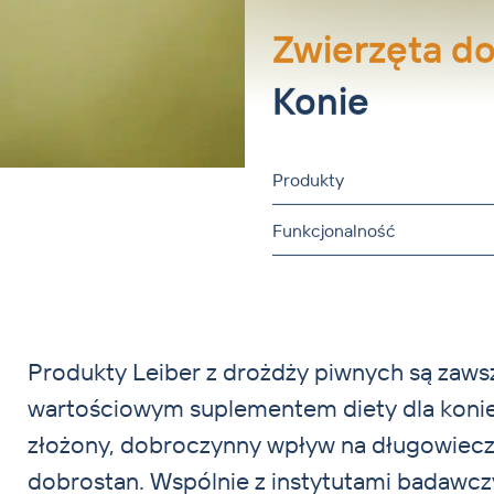
Produkcja na zamówienie
Zwierzęta d
Konie
Produkty
Funkcjonalność
Produkty Leiber z drożdży piwnych są zaws
zróżnicowana: całe komórki drożdży w połą
wartościowym suplementem diety dla konie,
funkcjonalnym, komponentami ściany 
złożony, dobroczynny wpływ na długowiecz
(MOS), wysoko oczyszczonymi ß-glukanami lu
dobrostan. Wspólnie z instytutami badawcz
wnętrza komórek, klasyczny pellet, musl