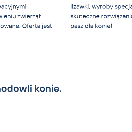
wacyjnymi
ze dostarcza
ieniu zwierząt.
icowanego rynku
owane. Oferta jest
pasz dla konie!
odowli konie.