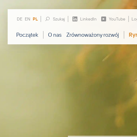
DE
EN
PL
Szukaj
LinkedIn
YouTube
Lo
Początek
O nas
Zrównoważony rozwój
Ryn
Uzupełniaj
Biotechnologia
Zarząd
rozwiązań
Artykuły spożywcze
Kim jesteśmy
Nasi klienc
Nutraceutyki
Historia
zmotywowany
artykułów s
Zwierzęta hodowlane
Jednostki biznesowe
Ponieważ z
przy współp
Zwierzęta domowe i konie
Gdzie jesteśmy
Handel wysłodzinami
Certyfikaty