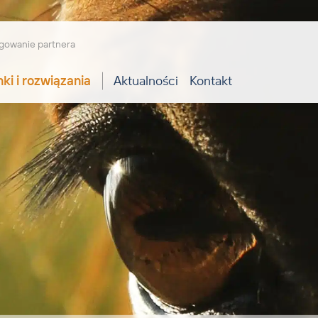
gowanie partnera
ki i rozwiązania
Aktualności
Kontakt
ące perspektywy idealnie dopasowanych
i znajdą w Leiber doświadczonych i wysoce
ch konsultantów specjalizujących się w dziedzinie
pożywczych, life science oraz żywienia zwierząt.
równoważone rozwiązania produktowe powstają tylko
racy wielu umysłów i rąk.