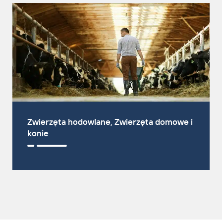
T: +49 5461 9303 201
ed.hbmgrebiel@civojab.b
Zwierzęta hodowlane, Zwierzęta domowe i
konie