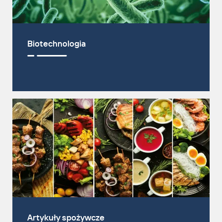
Biotechnologia
Jana Blank
VCard
T: +49 5461 9303 732
ed.hbmgrebiel@knalb.j
Artykuły spożywcze