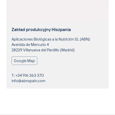
Annika Lüssenheide
Zaopatrzenie
Zakład produkcyjny Hiszpania
VCard
Aplicaciones Biológicas a la Nutrición SL (ABN)
Avenida de Mercurio 4
T: + 49 5461 9303 304
28229 Villanueva del Pardillo (Madrid)
ed.hbmgrebiel@ediehnesseul.a
Dr. Pradeep P. Jayaprasad
Google Map
Regionalny Koordynator Sprzedaży Asia Pacific
VCard
T: +34 916 363 370
moc.niapsnba@ofni
T: +66 610 132 333
ed.hbmgrebiel@peedarp
Maren Renzenbrink