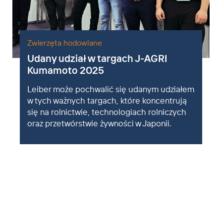
Zwierzęta hodowlane
Udany udział w targach J-AGRI
Kumamoto 2025
Leiber może pochwalić się udanym udziałem
w tych ważnych targach, które koncentrują
się na rolnictwie, technologiach rolniczych
oraz przetwórstwie żywności w Japonii.