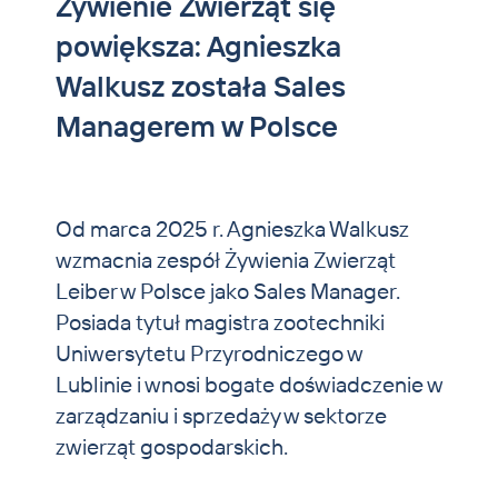
Żywienie Zwierząt się
Zwierzęta domowe i koie
powiększa: Agnieszka
Aktualności
Walkusz została Sales
Kontakt
Managerem w Polsce
Od marca 2025 r. Agnieszka Walkusz
wzmacnia zespół Żywienia Zwierząt
Leiber w Polsce jako Sales Manager.
Posiada tytuł magistra zootechniki
Uniwersytetu Przyrodniczego w
Lublinie i wnosi bogate doświadczenie w
zarządzaniu i sprzedaży w sektorze
zwierząt gospodarskich.